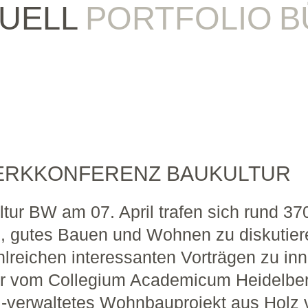
UELL
PORTFOLIO
B
WERKKONFERENZ BAUKULTUR
ur BW am 07. April trafen sich rund 370
, gutes Bauen und Wohnen zu diskutiere
hlreichen interessanten Vorträgen zu inn
ier vom Collegium Academicum Heidelbe
und -verwaltetes Wohnbauprojekt aus Hol