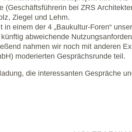
ge (Geschäftsführerin bei ZRS Architekte
z, Ziegel und Lehm.
 in einem der 4 „Baukultur-Foren“ unse
on künftig abweichende Nutzungsanforde
eßend nahmen wir noch mit anderen Expe
mbH) moderierten Gesprächsrunde teil.
ladung, die interessanten Gespräche und